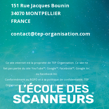
151 Rue Jacques Bounin
34070 MONTPELLIER
FRANCE
contact@tep-organisation.com
Ce site internet est la propriété de TEP Organisation. Ce site ne
fait pas partie du site YouTube™, Google™, Facebook™, Google Inc.
ou Facebook Inc.
Conformément au RGPD et à sa politique de confidentialité, TEP
Organisation ne communique pas de données privées à autrui.