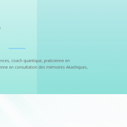
e
nces, coach quantique, praticienne en
cienne en consultation des mémoires Akashiques,