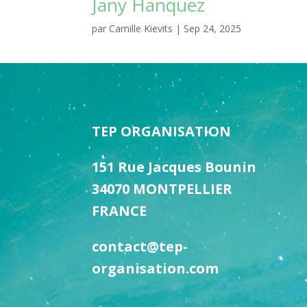
Jany Hanquez
par
Camille Kievits
|
Sep 24, 2025
TEP ORGANISATION
151 Rue Jacques Bounin
34070 MONTPELLIER
FRANCE
contact@tep-
organisation.com