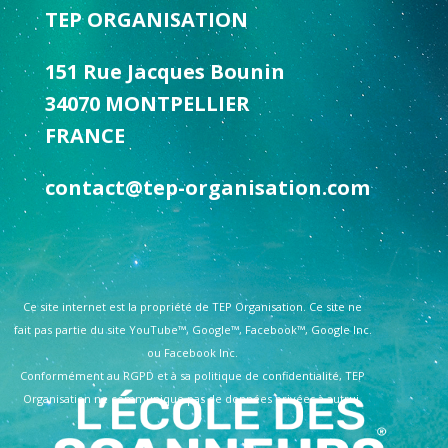
TEP ORGANISATION
151 Rue Jacques Bounin
34070 MONTPELLIER
FRANCE
contact@tep-organisation.com
Ce site internet est la propriété de TEP Organisation. Ce site ne
fait pas partie du site YouTube™, Google™, Facebook™, Google Inc.
ou Facebook Inc.
Conformément au RGPD et à sa politique de confidentialité, TEP
Organisation ne communique pas de données privées à autrui.