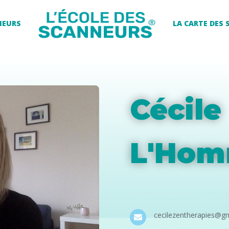
NEURS
LA CARTE DES
Cécile
L'Hom
cecilezentherapies@g
