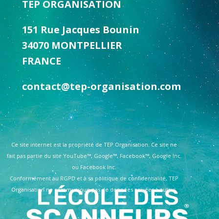
TEP ORGANISATION
151 Rue Jacques Bounin
34070 MONTPELLIER
FRANCE
contact@tep-organisation.com
Ce site internet est la propriété de TEP Organisation. Ce site ne
fait pas partie du site YouTube™, Google™, Facebook™, Google Inc.
ou Facebook Inc.
Conformément au RGPD et à sa politique de confidentialité, TEP
Organisation ne communique pas de données privées à autrui.