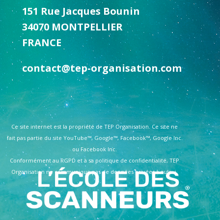
151 Rue Jacques Bounin
34070 MONTPELLIER
FRANCE
contact@tep-organisation.com
Ce site internet est la propriété de TEP Organisation. Ce site ne
fait pas partie du site YouTube™, Google™, Facebook™, Google Inc.
ou Facebook Inc.
Conformément au RGPD et à sa politique de confidentialité, TEP
Organisation ne communique pas de données privées à autrui.