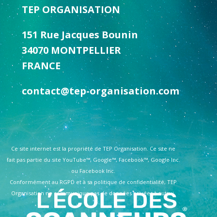
TEP ORGANISATION
151 Rue Jacques Bounin
34070 MONTPELLIER
FRANCE
contact@tep-organisation.com
Ce site internet est la propriété de TEP Organisation. Ce site ne
fait pas partie du site YouTube™, Google™, Facebook™, Google Inc.
ou Facebook Inc.
Conformément au RGPD et à sa politique de confidentialité, TEP
Organisation ne communique pas de données privées à autrui.